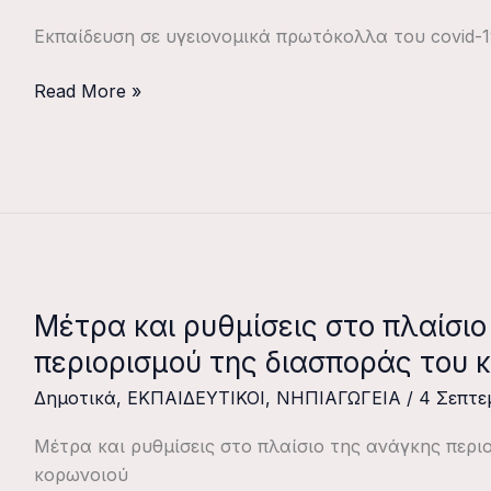
του
Εκπαίδευση σε υγειονομικά πρωτόκολλα του covid-1
covid-
19
Read More »
στις
σχολικές
μονάδες
Μέτρα και ρυθμίσεις στο πλαίσιο
Μέτρα
και
περιορισμού της διασποράς του 
ρυθμίσεις
Δημοτικά
,
ΕΚΠΑΙΔΕΥΤΙΚΟΙ
,
ΝΗΠΙΑΓΩΓΕΙΑ
/
4 Σεπτε
στο
πλαίσιο
Μέτρα και ρυθμίσεις στο πλαίσιο της ανάγκης περι
της
κορωνοιού