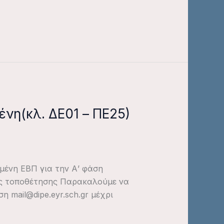
ένη(κλ. ΔΕ01 – ΠΕ25)
μένη ΕΒΠ για την Α’ φάση
ς τοποθέτησης Παρακαλούμε να
 mail@dipe.eyr.sch.gr μέχρι