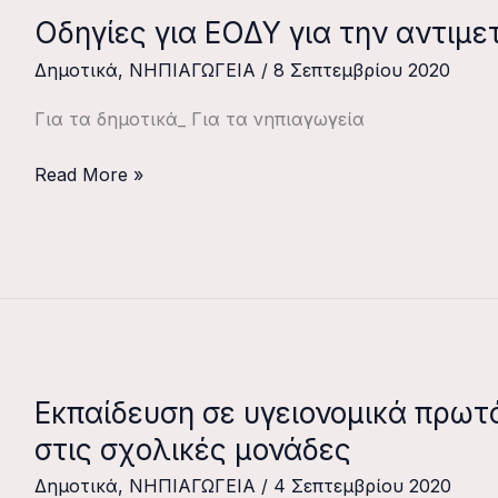
περιορισμού
Οδηγίες για ΕΟΔΥ για την αντιμε
Οδηγίες
της
για
διασποράς
Δημοτικά
,
ΝΗΠΙΑΓΩΓΕΙΑ
/
8 Σεπτεμβρίου 2020
ΕΟΔΥ
του
για
Για τα δημοτικά_ Για τα νηπιαγωγεία
κορωνοιού
την
αντιμετώπιση
Read More »
του
covid-
19
Εκπαίδευση σε υγειονομικά πρωτ
Εκπαίδευση
σε
στις σχολικές μονάδες
υγειονομικά
Δημοτικά
,
ΝΗΠΙΑΓΩΓΕΙΑ
/
4 Σεπτεμβρίου 2020
πρωτόκολλα