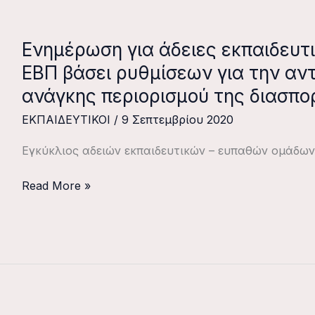
Ενημέρωση για άδειες εκπαιδευτ
Ενημέρωση
για
ΕΒΠ βάσει ρυθμίσεων για την αν
άδειες
ανάγκης περιορισμού της διασπο
εκπαιδευτικών
ΕΚΠΑΙΔΕΥΤΙΚΟΙ
/
9 Σεπτεμβρίου 2020
και
μελών
Εγκύκλιος αδειών εκπαιδευτικών – ευπαθών ομάδων
ΕΕΠ-
ΕΒΠ
Read More »
βάσει
ρυθμίσεων
για
την
αντιμετώπιση
της
ανάγκης