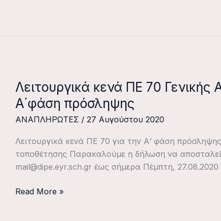
Λειτουργικά κενά ΠΕ 70 Γενικής 
Λειτουργικά
κενά
Α΄φάση πρόσληψης
ΠΕ
ΑΝΑΠΛΗΡΩΤΕΣ
/
27 Αυγούστου 2020
70
Γενικής
Λειτουργικά κενά ΠΕ 70 για την Α’ φάση πρόσληψ
Αγωγής
τοποθέτησης Παρακαλούμε η δήλωση να αποσταλεί
για
mail@dipe.eyr.sch.gr έως σήμερα Πέμπτη, 27.08.2020 
την
Α΄φάση
Read More »
πρόσληψης