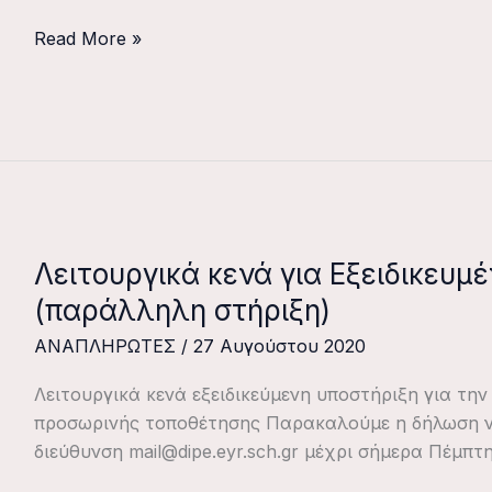
ανάγκης
περιορισμού
Read More »
της
διασποράς
του
κορωνοιού
Λειτουργικά κενά για Εξειδικευμ
Λειτουργικά
κενά
(παράλληλη στήριξη)
για
ΑΝΑΠΛΗΡΩΤΕΣ
/
27 Αυγούστου 2020
Εξειδικευμένη
υποστήριξη
Λειτουργικά κενά εξειδικεύμενη υποστήριξη για τ
(παράλληλη
προσωρινής τοποθέτησης Παρακαλούμε η δήλωση ν
στήριξη)
διεύθυνση mail@dipe.eyr.sch.gr μέχρι σήμερα Πέμπτη 