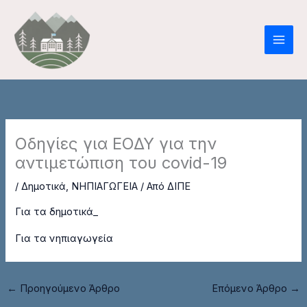
Μετάβαση
στο
περιεχόμενο
Οδηγίες για ΕΟΔΥ για την
αντιμετώπιση του covid-19
/
Δημοτικά
,
ΝΗΠΙΑΓΩΓΕΙΑ
/ Από
ΔΙΠΕ
Για τα δημοτικά_
Για τα νηπιαγωγεία
←
Προηγούμενο Άρθρο
Επόμενο Άρθρο
→