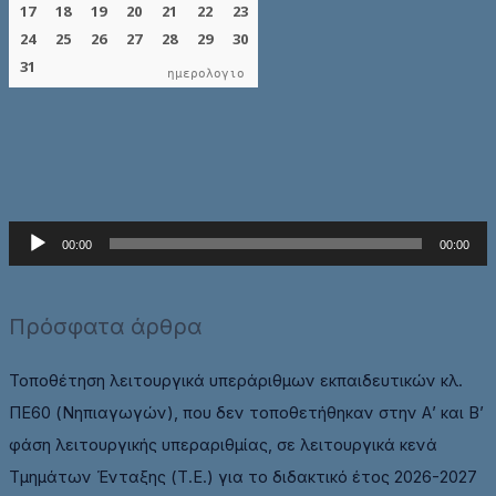
ημερολογιο
Π
00:00
00:00
ρ
ό
Πρόσφατα άρθρα
γ
ρ
Τοποθέτηση λειτουργικά υπεράριθμων εκπαιδευτικών κλ.
α
ΠΕ60 (Νηπιαγωγών), που δεν τοποθετήθηκαν στην Α’ και Β’
μ
φάση λειτουργικής υπεραριθμίας, σε λειτουργικά κενά
μ
Τμημάτων Ένταξης (Τ.Ε.) για το διδακτικό έτος 2026-2027
α