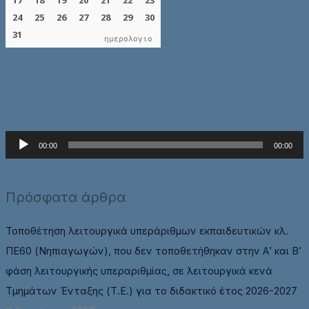
ημερολογιο
Π
00:00
00:00
ρ
ό
Πρόσφατα άρθρα
γ
ρ
Τοποθέτηση λειτουργικά υπεράριθμων εκπαιδευτικών κλ.
α
ΠΕ60 (Νηπιαγωγών), που δεν τοποθετήθηκαν στην Α’ και Β’
μ
φάση λειτουργικής υπεραριθμίας, σε λειτουργικά κενά
μ
Τμημάτων Ένταξης (Τ.Ε.) για το διδακτικό έτος 2026-2027
α