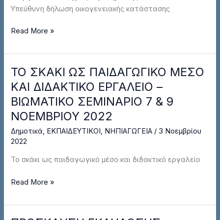
Υπεύθυνη δήλωση οικογενειακής κατάστασης
Read More »
ΤΟ ΣΚΑΚΙ ΩΣ ΠΑΙΔΑΓΩΓΙΚΟ ΜΕΣΟ
ΤΟ
ΣΚΑΚΙ
ΚΑΙ ΔΙΔΑΚΤΙΚΟ ΕΡΓΑΛΕΙΟ –
ΩΣ
ΒΙΩΜΑΤΙΚΟ ΣΕΜΙΝΑΡΙΟ 7 & 9
ΠΑΙΔΑΓΩΓΙΚΟ
ΝΟΕΜΒΡΙΟΥ 2022
ΜΕΣΟ
ΚΑΙ
Δημοτικά
,
ΕΚΠΑΙΔΕΥΤΙΚΟΙ
,
ΝΗΠΙΑΓΩΓΕΙΑ
/
3 Νοεμβρίου
ΔΙΔΑΚΤΙΚΟ
2022
ΕΡΓΑΛΕΙΟ
Το σκάκι ως παιδαγωγικό μέσο και διδακτικό εργαλείο
–
ΒΙΩΜΑΤΙΚΟ
Read More »
ΣΕΜΙΝΑΡΙΟ
7
&