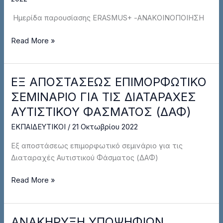
ΣΤΕΡΕΑΣ
Ημερίδα παρουσίασης ERASMUS+ -ΑΝΑΚΟΙΝΟΠΟΙΗΣΗ
ΕΛΛΑΔΑΣ
–
Read More »
ΑΝΑΚΟΙΝΟΠΟΙΗΣΗ
ΕΞ ΑΠΟΣΤΑΣΕΩΣ ΕΠΙΜΟΡΦΩΤΙΚΟ
ΕΞ
ΑΠΟΣΤΑΣΕΩΣ
ΣΕΜΙΝΑΡΙΟ ΓΙΑ ΤΙΣ ΔΙΑΤΑΡΑΧΕΣ
ΕΠΙΜΟΡΦΩΤΙΚΟ
ΑΥΤΙΣΤΙΚΟΥ ΦΑΣΜΑΤΟΣ (ΔΑΦ)
ΣΕΜΙΝΑΡΙΟ
ΕΚΠΑΙΔΕΥΤΙΚΟΙ
/
21 Οκτωβρίου 2022
ΓΙΑ
ΤΙΣ
Εξ αποστάσεως επιμορφωτικό σεμινάριο για τις
ΔΙΑΤΑΡΑΧΕΣ
Διαταραχές Αυτιστικού Φάσματος (ΔΑΦ)
ΑΥΤΙΣΤΙΚΟΥ
ΦΑΣΜΑΤΟΣ
Read More »
(ΔΑΦ)
ΑΝΑΚΗΡΥΞΗ ΥΠΟΨΗΦΙΩΝ
ΑΝΑΚΗΡΥΞΗ