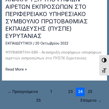
ΥΠΟΨΗΦΙΩΝ
ΑΙΡΕΤΩΝ ΕΚΠΡΟΣΩΠΩΝ ΣΤΟ
ΑΙΡΕΤΩΝ
ΠΕΡΙΦΕΡΕΙΑΚΟ ΥΠΗΡΕΣΙΑΚΟ
ΕΚΠΡΟΣΩΠΩΝ
ΣΥΜΒΟΥΛΙΟ ΠΡΩΤΟΒΑΘΜΙΑΣ
ΣΤΟ
ΕΚΠΑΙΔΕΥΣΗΣ (ΠΥΣΠΕ)
ΠΕΡΙΦΕΡΕΙΑΚΟ
ΥΠΗΡΕΣΙΑΚΟ
ΕΥΡΥΤΑΝΙΑΣ
ΣΥΜΒΟΥΛΙΟ
ΕΚΠΑΙΔΕΥΤΙΚΟΙ
/
20 Οκτωβρίου 2022
ΠΡΩΤΟΒΑΘΜΙΑΣ
ΕΚΠΑΙΔΕΥΣΗΣ
Ψ5Υ846ΜΤΛΗ-Ε86 – Ανακήρυξη υποψήφιων υποψήφιων
(ΠΥΣΠΕ)
αιρετών εκπροσώπων στο ΠΥΣΠΕ Ευρυτανίας
Εναλ
ΕΥΡΥΤΑΝΙΑΣ
Read More »
Εναλ
←
Προηγούμενα
1
…
23
24
25
…
35
Επόμενο
→