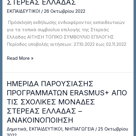
ΣΤΕΡΕΑΣ ΕΛΛΑΔΑΣ
ΤΟΝ
ΟΡΙΣΜΟ
ΕΚΠΑΙΔΕΥΤΙΚΟΙ
/
26 Οκτωβρίου 2022
ΜΕΛΩΝ
Πρόσκληση εκδήλωσης ενδιαφέροντος εκπαιδευτικών
ΤΩΝ
για τα τοπικά συμβούλια επιλογής της Στερεάς
ΤΟΠΙΚΩΝ
Ελλάδας ΑΙΤΗΣΗ ΤΟΠΙΚΟ ΣΥΜΒΟΥΛΙΟ ΕΠΙΛΟΓΗΣ
ΣΥΜΒΟΥΛΙΩΝ
Περίοδος υποβολής αιτήσεων: 27.10.2022 έως 02.11.2022
ΕΠΙΛΟΓΗΣ
ΤΗΣ
Read More »
ΣΤΕΡΕΑΣ
ΕΛΛΑΔΑΣ
ΗΜΕΡΙΔΑ ΠΑΡΟΥΣΙΑΣΗΣ
ΗΜΕΡΙΔΑ
ΠΑΡΟΥΣΙΑΣΗΣ
ΠΡΟΓΡΑΜΜΑΤΩΝ ERASMUS+ ΑΠΟ
ΠΡΟΓΡΑΜΜΑΤΩΝ
ΤΙΣ ΣΧΟΛΙΚΕΣ ΜΟΝΑΔΕΣ
ERASMUS+
ΣΤΕΡΕΑΣ ΕΛΛΑΔΑΣ –
ΑΠΟ
ΑΝΑΚΟΙΝΟΠΟΙΗΣΗ
ΤΙΣ
ΣΧΟΛΙΚΕΣ
Δημοτικά
,
ΕΚΠΑΙΔΕΥΤΙΚΟΙ
,
ΝΗΠΙΑΓΩΓΕΙΑ
/
25 Οκτωβρίου
ΜΟΝΑΔΕΣ
2022