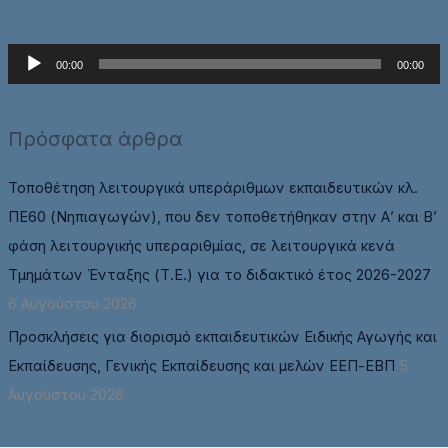
Π
00:00
00:00
ρ
ό
Πρόσφατα άρθρα
γ
ρ
Τοποθέτηση λειτουργικά υπεράριθμων εκπαιδευτικών κλ.
α
ΠΕ60 (Νηπιαγωγών), που δεν τοποθετήθηκαν στην Α’ και Β’
μ
φάση λειτουργικής υπεραριθμίας, σε λειτουργικά κενά
μ
Τμημάτων Ένταξης (Τ.Ε.) για το διδακτικό έτος 2026-2027
α
6 Αυγούστου 2026
Α
Προσκλήσεις για διορισμό εκπαιδευτικών Ειδικής Αγωγής και
ν
Εκπαίδευσης, Γενικής Εκπαίδευσης και μελών ΕΕΠ-ΕΒΠ
5
α
Αυγούστου 2026
π
α