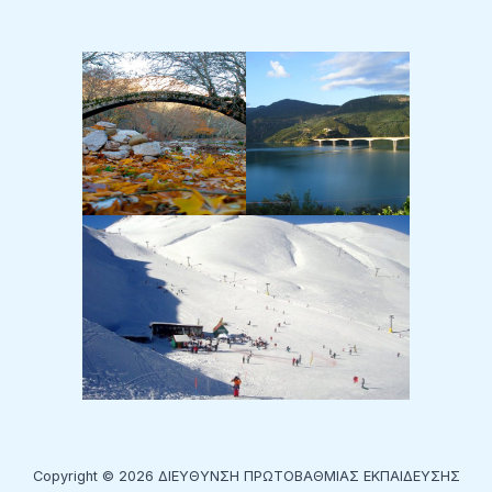
ρ
α
γ
ω
γ
ή
ς
Ή
χ
ο
υ
Copyright © 2026 ΔΙΕΥΘΥΝΣΗ ΠΡΩΤΟΒΑΘΜΙΑΣ ΕΚΠΑΙΔΕΥΣΗΣ