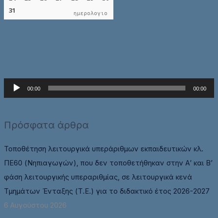
ημερολογιο
Π
00:00
00:00
ρ
ό
Πρόσφατα άρθρα
γ
ρ
Τοποθέτηση λειτουργικά υπεράριθμων εκπαιδευτικών κλ.
α
ΠΕ60 (Νηπιαγωγών), που δεν τοποθετήθηκαν στην Α’ και Β’
μ
φάση λειτουργικής υπεραριθμίας, σε λειτουργικά κενά
μ
Τμημάτων Ένταξης (Τ.Ε.) για το διδακτικό έτος 2026-2027
α
6 Αυγούστου 2026
Α